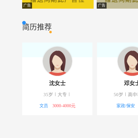
室内设计师
堆龙尚品名居
设计策划
广告
广告
简历推荐
沈女士
邓女
35岁
大专
50岁
高中
议
文员
3000-4000元
家政/保安