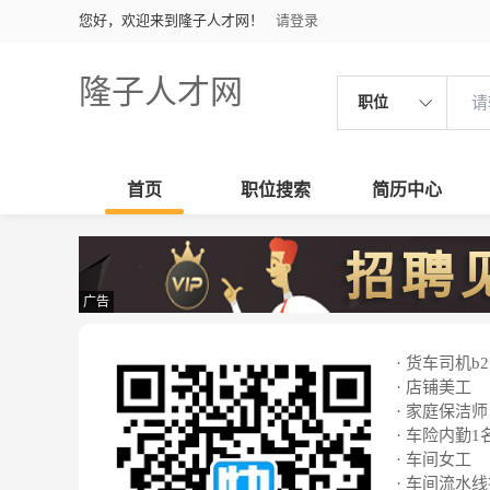
您好，欢迎来到隆子人才网！
请登录
隆子人才网
职位
首页
职位搜索
简历中心
广告
· 货车司机b2
· 店铺美工
· 家庭保洁师
· 车险内勤1
· 车间女工
· 车间流水