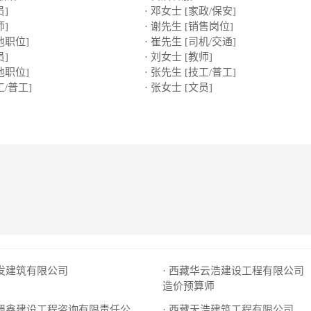
员]
· 邓女士 [家政/保安]
师]
· 谢先生 [销售岗位]
他职位]
· 崔先生 [司机/交通]
员]
· 刘女士 [教师]
他职位]
· 张先生 [技工/普工]
工/普工]
· 张女士 [文员]
恒发建筑有限公司
· 西藏华云浩建设工程有限公司
造价预算师
· 西藏天浩建筑工程有限公司
· 成都市蜀鑫建设工程咨询有限责任公司西藏分