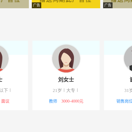
家具店
-隆子
广告
广告
士
刘女士
以下
21岁
大专
31
面议
教师
3000-4000元
销售岗