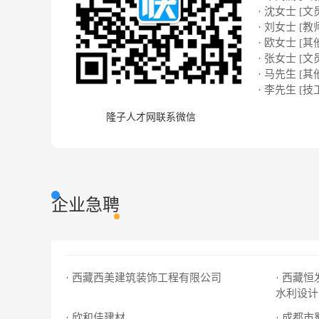
· 沈女士 [文
· 刘女士 [教
· 欧女士 [其
· 张女士 [文
· 马先生 [其
· 李先生 [技
隆子人才网联系微信
企业急聘
· 西藏西美建筑装饰工程有限公司
· 西藏
水利设计
· 欣和佳建材