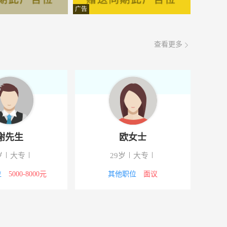
面议
08-08
广告
查看更多
谢先生
欧女士
岁
大专
29岁
大专
位
5000-8000元
其他职位
面议